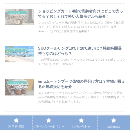
ショッピングカート4輪で高齢者向けはどこで売っ
ファッション
てる？おしゃれで軽い人気モデルも紹介！
ショッピングカート4輪で高齢者向けのものはどこで売ってるか調
べました。選び方や購入できるおすすめのお店を紹介。楽天・
Amazonだけでなく実店舗情報も掲載！
SUOクールリング18℃と28℃違いは？持続時間長
アウトドア
持ちなのはどっち？
この記事はSUO（スオ）クールリングの18°c と28°c の違いについ
てご紹介します。 お悩み 1...
emuムートンブーツ偽物の見分け方は？本物が買え
ファッション
る正規取扱店を紹介
エミュオーストラリアのムートンブーツの偽物の見分け方を紹介。
emuの偽物を徹底解説！正規品が買える通販サイトや本物を選ぶた
めの必須ガイドをお届けします。
SUOクールリングプラスの違いは？4つの違いとど
アウトドア
っちが良いのか口コミも紹介！
運営者情報
プライバシーポリシー
お問い合わせ
saitemap