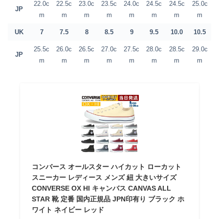
22.0c
22.5c
23.0c
23.5c
24.0c
24.5c
24.5c
25.0c
JP
m
m
m
m
m
m
m
m
UK
7
7.5
8
8.5
9
9.5
10.0
10.5
25.5c
26.0c
26.5c
27.0c
27.5c
28.0c
28.5c
29.0c
JP
m
m
m
m
m
m
m
m
コンバース オールスター ハイカット ローカット
スニーカー レディース メンズ 紐 大きいサイズ
CONVERSE OX HI キャンバス CANVAS ALL
STAR 靴 定番 国内正規品 JPN印有り ブラック ホ
ワイト ネイビー レッド