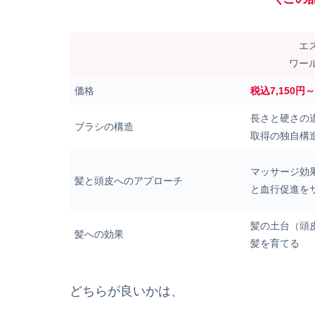
エ
ワー
価格
税込7,150円
長さと硬さの違
ブラシの構造
取得の独自構
マッサージ効
髪と頭皮へのアプローチ
と血行促進を
髪の土台（頭
髪への効果
髪を育てる
どちらが良いかは、