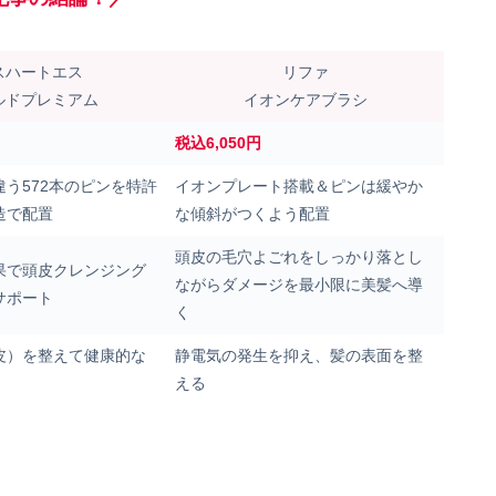
スハートエス
リファ
ルドプレミアム
イオンケアブラシ
～
税込6,050円
う572本のピンを特許
イオンプレート搭載＆ピンは緩やか
造で配置
な傾斜がつくよう配置
頭皮の毛穴よごれをしっかり落とし
果で頭皮クレンジング
ながらダメージを最小限に美髪へ導
サポート
く
皮）を整えて健康的な
静電気の発生を抑え、髪の表面を整
える