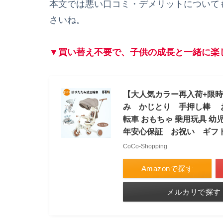
本文では悪い口コミ・デメリットについて
さいね。
▼買い替え不要で、子供の成長と一緒に楽
【大人気カラー再入荷+限時
み かじとり 手押し棒 おし
転車 おもちゃ 乗用玩具 幼
年安心保証 お祝い ギフ
CoCo-Shopping
Amazonで探す
メルカリで探す