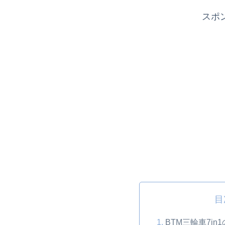
スポ
目
BTM三輪車7i